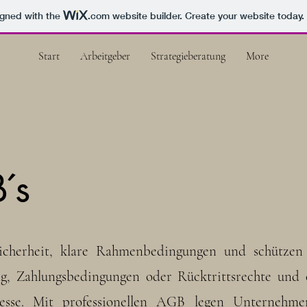
igned with the
.com
website builder. Create your website today.
Start
Arbeitgeber
Strategieberatung
More
´s
icherheit, klare Rahmenbedingungen und schützen v
g, Zahlungsbedingungen oder Rücktrittsrechte und e
ozesse. Mit professionellen AGB legen Unternehm